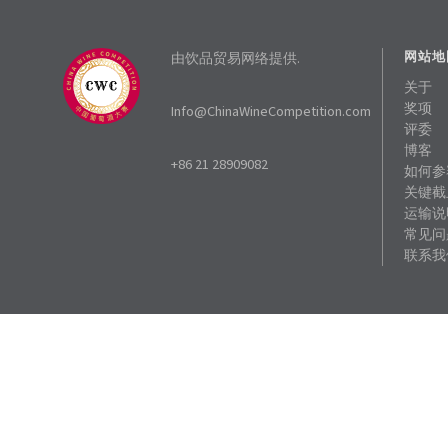
由饮品贸易网络提供.
网站地
关于
奖项
Info@ChinaWineCompetition.com
评委
博客
+86 21 28909082
如何参
关键截
运输说
常见问
联系我