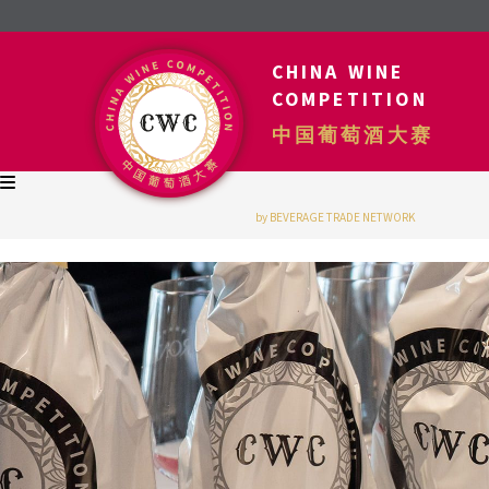
CHINA WINE
COMPETITION
中国葡萄酒大赛
by BEVERAGE TRADE NETWORK