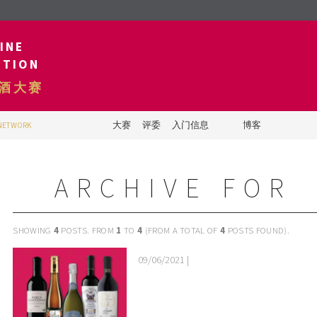
INE
ITION
酒大赛
大赛
评委
入门信息
博客
 NETWORK
ARCHIVE FOR
SHOWING
4
POSTS. FROM
1
TO
4
(FROM A TOTAL OF
4
POSTS FOUND).
09/06/2021 |