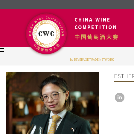
CHINA WINE
COMPETITION
中国葡萄酒大赛
by BEVERAGE TRADE NETWORK
ESTHE