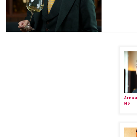
Arnau
MS