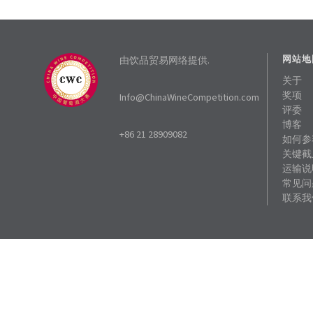
由饮品贸易网络提供.
网站地
关于
奖项
Info@ChinaWineCompetition.com
评委
博客
+86 21 28909082
如何参
关键截
运输说
常见问
联系我