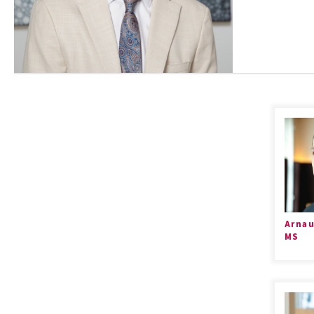
Arnau
MS