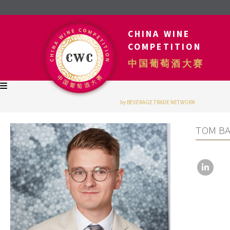
CHINA WINE
COMPETITION
中国葡萄酒大赛
by BEVERAGE TRADE NETWORK
TOM B