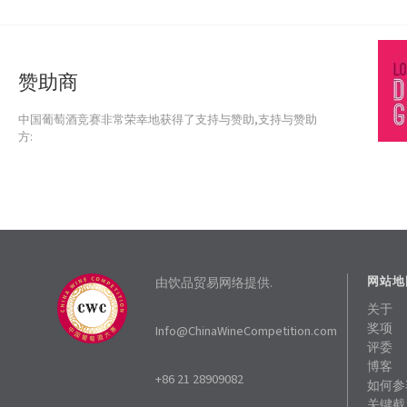
赞助商
中国葡萄酒竞赛非常荣幸地获得了支持与赞助,支持与赞助
方:
由饮品贸易网络提供.
网站地
关于
奖项
Info@ChinaWineCompetition.com
评委
博客
+86 21 28909082
如何参
关键截